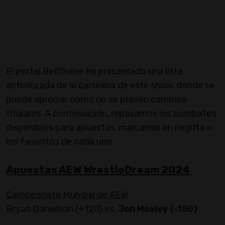
El portal
BetOnline
ha presentado una lista
actualizada de la cartelera de este show, donde se
puede apreciar como no se prevén cambios
titulares. A continuación, repasamos los combates
disponibles para apuestas, marcando en negrita a
los favoritos de cada uno.
Apuestas AEW WrestleDream 2024
Campeonato Mundial de AEW
Bryan Danielson (+120) vs.
Jon Moxley (-150)