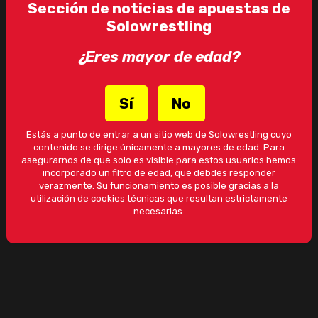
Sección de noticias de apuestas de
Campeonato de mujeres de AEW
Solowrestling
Mariah May
(-500) vs. Willow Nightingale (+1200)
¿Eres mayor de edad?
Campeonato por parejas de AEW
The Young Bucks
(-2000) vs. Private Pary (+700)
Sí
No
Estás a punto de entrar a un sitio web de Solowrestling cuyo
Campeonato Mundial de ROH
contenido se dirige únicamente a mayores de edad. Para
Mark Briscoe
(-250) vs. Chris Jericho (+170)
asegurarnos de que solo es visible para estos usuarios hemos
incorporado un filtro de edad, que debdes responder
verazmente. Su funcionamiento es posible gracias a la
Campeonato TV ROH
utilización de cookies técnicas que resultan estrictamente
necesarias.
Atlantis Jr.
(+165) vs.
Brian Cage
(-220)