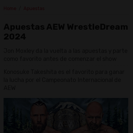
Home
Apuestas
Apuestas AEW WrestleDream
2024
Jon Moxley da la vuelta a las apuestas y parte
como favorito antes de comenzar el show
Konosuke Takeshita es el favorito para ganar
la lucha por el Campeonato Internacional de
AEW