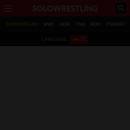
SUMMERSLAM
WWE
AEW
TNA
ROH
PURORES
LANGUAGE:
ES