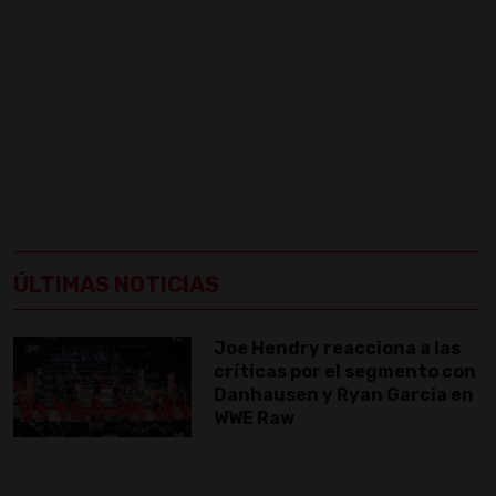
ÚLTIMAS NOTICIAS
Joe Hendry reacciona a las
críticas por el segmento con
Danhausen y Ryan Garcia en
WWE Raw