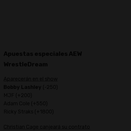
Apuestas especiales AEW
WrestleDream
Aparecerán en el show
Bobby Lashley
(-250)
MJF (+200)
Adam Cole (+550)
Ricky Straks (+1800)
Christian Cage canjeará su contrato