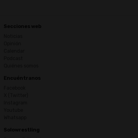
Secciones web
Noticias
Opinión
Calendar
Podcast
Quiénes somos
Encuéntranos
Facebook
X (Twitter)
Instagram
Youtube
Whatsapp
Solowrestling