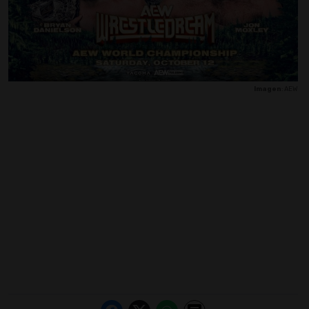
Imagen
: AEW