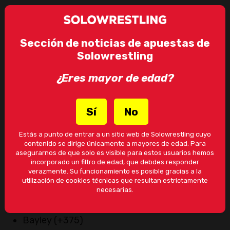
Sección de noticias de apuestas de
Solowrestling
¿Eres mayor de edad?
Sí
No
Jacy Jayne
(+110)
Jordynne Grace
(-150)
Estás a punto de entrar a un sitio web de Solowrestling cuyo
contenido se dirige únicamente a mayores de edad. Para
asegurarnos de que solo es visible para estos usuarios hemos
Campeonato Intercontinental de WWE (NO
incorporado un filtro de edad, que debdes responder
verazmente. Su funcionamiento es posible gracias a la
CONFIRMADO)
utilización de cookies técnicas que resultan estrictamente
necesarias.
Becky Lynch
(-2000)
Bayley (+375)