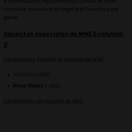
A continuación, repasamos las cuotas de cada
combate, marcando en negrita el favorito para
ganar.
Apuestas especiales de WWE Evolution
2
Campeonato Mundial de mujeres de WWE
IYO SKY (+350)
Rhea Ripley
(-600)
Campeonato de mujeres de NXT