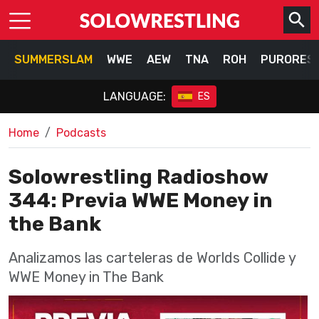
SUMMERSLAM
WWE
AEW
TNA
ROH
PURORES
LANGUAGE:
ES
Home
Podcasts
Solowrestling Radioshow
344: Previa WWE Money in
the Bank
Analizamos las carteleras de Worlds Collide y
WWE Money in The Bank