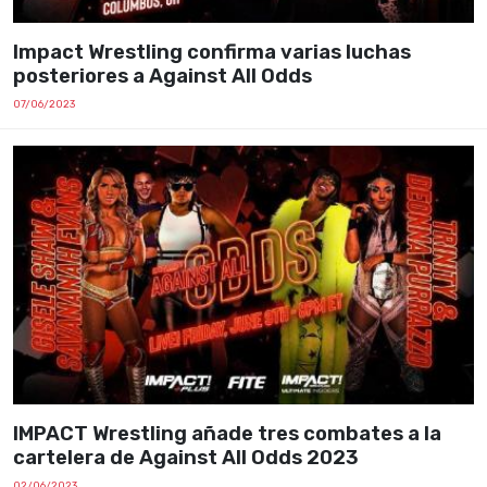
Impact Wrestling confirma varias luchas
posteriores a Against All Odds
07/06/2023
IMPACT Wrestling añade tres combates a la
cartelera de Against All Odds 2023
02/06/2023