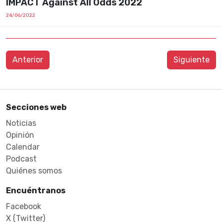
IMPACT Against All Odds 2022
24/06/2022
Anterior
Siguiente
Secciones web
Noticias
Opinión
Calendar
Podcast
Quiénes somos
Encuéntranos
Facebook
X (Twitter)