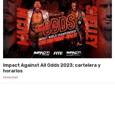
Impact Against All Odds 2023: cartelera y
horarios
09/06/2023