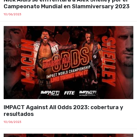
Campeonato Mundial en Slammiversary 2023
10/06/2023
IMPACT Against All Odds 2023: cobertura y
resultados
10/06/2023