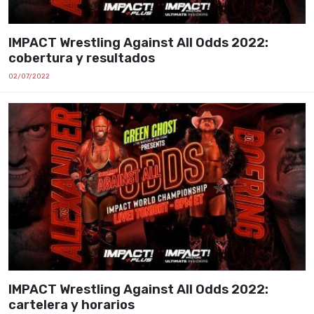
IMPACT Wrestling Against All Odds 2022:
cobertura y resultados
02/07/2022
IMPACT Wrestling Against All Odds 2022:
cartelera y horarios