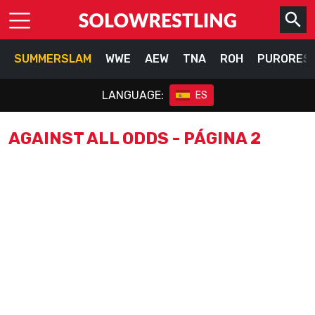
SUMMERSLAM
WWE
AEW
TNA
ROH
PURORES
LANGUAGE:
ES
AGAINST ALL ODDS - PÁGINA 2