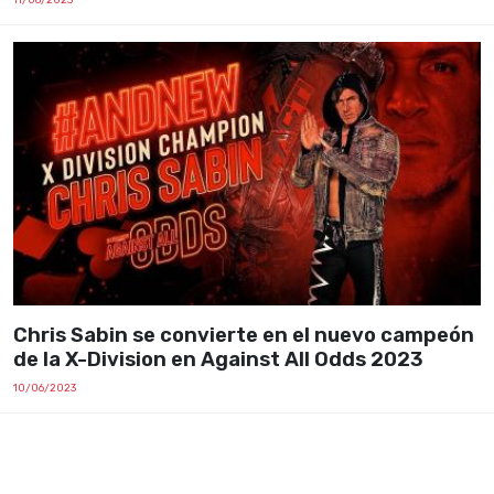
Chris Sabin se convierte en el nuevo campeón
de la X-Division en Against All Odds 2023
10/06/2023