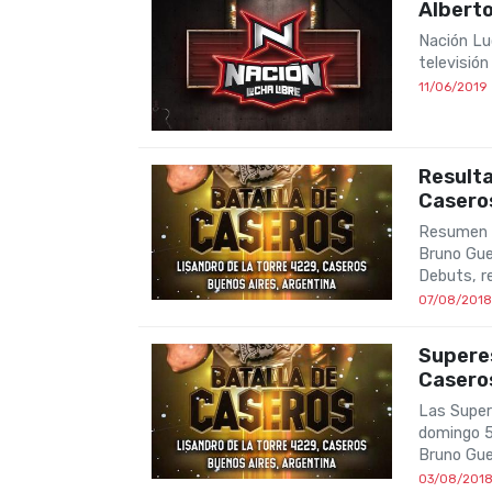
Alberto
Nación Lu
televisió
11/06/2019
Resulta
Casero
Resumen d
Bruno Gue
Debuts, r
07/08/2018
Superes
Casero
Las Super
domingo 5
Bruno Gue
03/08/201