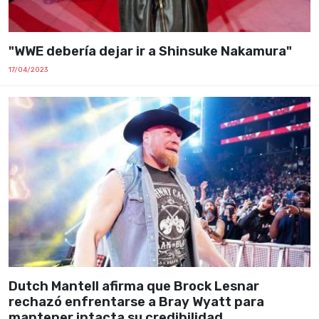
"WWE debería dejar ir a Shinsuke Nakamura"
17/04/2023
Dutch Mantell afirma que Brock Lesnar
rechazó enfrentarse a Bray Wyatt para
mantener intacta su credibilidad