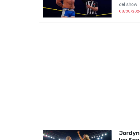
del show
08/08/202
Jordyn
las Kno