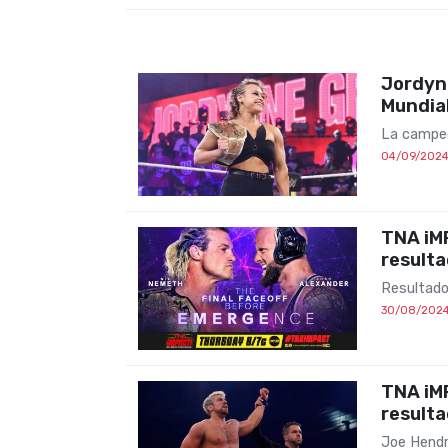
Jordyn
Mundial
La campeo
04/09/202
TNA iM
result
Resultado
30/08/202
TNA iM
result
Joe Hendr