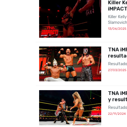
Killer 
iMPACT
Killer Ke
Slamovic
13/06/2025
TNA iM
result
Resultado
27/03/2025
TNA iM
y resul
Resultado
22/11/2024