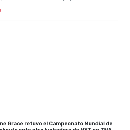
4
ne Grace retuvo el Campeonato Mundial de
ckouts ante otra luchadora de NXT en TNA