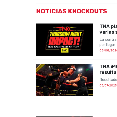
NOTICIAS KNOCKOUTS
TNA pla
varias 
La contra
por llegar
08/08/202
TNA iMP
result
Resultado
03/07/2025