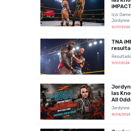
iMPACT
Izzi Dame
Jordynne
12/07/2024
TNA iMP
result
Resultado
11/07/2024
Jordyn
las Kn
All Od
Jordynne 
15/06/2024