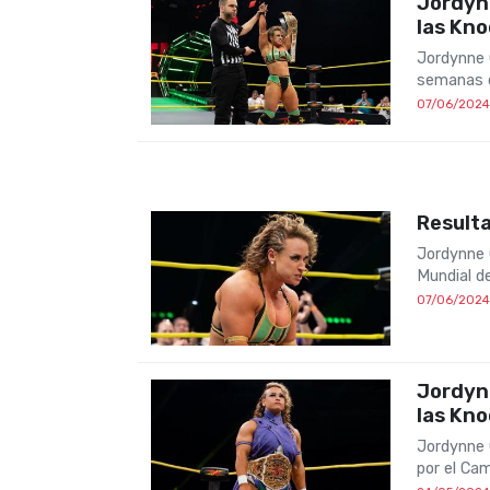
Jordyn
las Kno
Jordynne 
semanas 
07/06/2024
Result
Jordynne 
Mundial d
07/06/2024
Jordyn
las Kno
Jordynne 
por el Ca