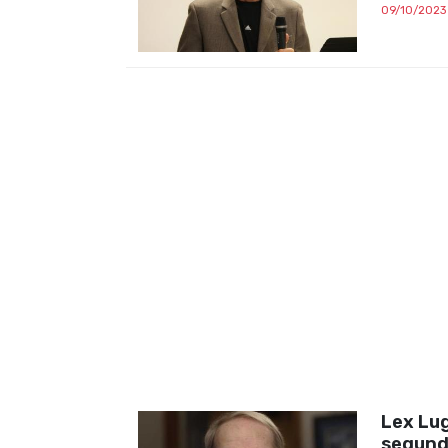
09/10/2023
Lex Lug
segund