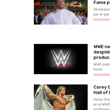
Fame p
Declaraci
por el qu
02/07/2021
WWE no
despido
produc
WWE podrí
horas
02/06/2021
Corey G
Hall of
Corey Gra
en el WWE
profesiona