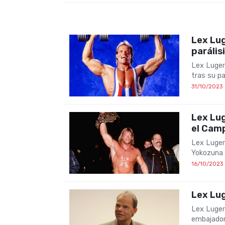
Lex Lug
parális
Lex Luger
tras su pa
31/10/2023
Lex Lu
el Cam
Lex Luger
Yokozuna
16/10/2023
Lex Lu
Lex Luger
embajador