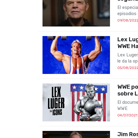
El especi
episodios
09/08/202
Lex Lug
WWE Ha
Lex Luger
le da la o
05/08/202
WWE pos
sobre 
El docume
WWE
04/07/2021
Jim Ros