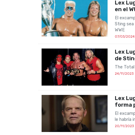
Lex Lug
en el W
El excamp
Sting sea
WWE
07/03/2024
Lex Lug
de Sti
The Total
24/11/2023
Lex Lug
forma p
El excamp
le habría
20/11/2023