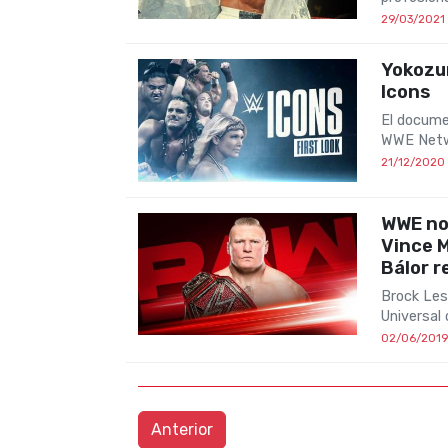
29/03/2021
Yokozu
Icons
El docume
WWE Netwo
21/12/2020
WWE not
Vince 
Bálor r
Brock Les
Universal
02/06/2019
Anterior