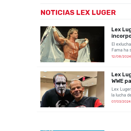
NOTICIAS LEX LUGER
Lex Lug
incorpo
El exlucha
Fama ha s
12/08/2024
Lex Lug
WWE par
Lex Luger
la lucha d
07/03/2024