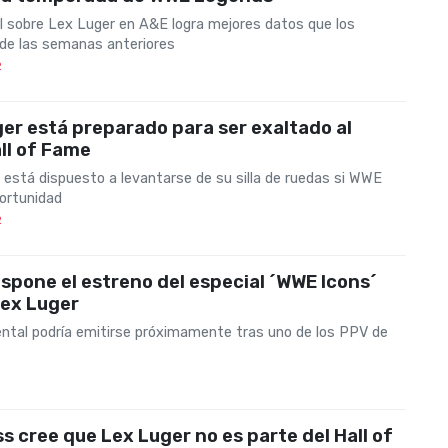
al sobre Lex Luger en A&E logra mejores datos que los
 de las semanas anteriores
2
er está preparado para ser exaltado al
ll of Fame
 está dispuesto a levantarse de su silla de ruedas si WWE
portunidad
2
pone el estreno del especial ´WWE Icons´
Lex Luger
ntal podría emitirse próximamente tras uno de los PPV de
s cree que Lex Luger no es parte del Hall of