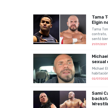
Tama To
Elgin n
Tama Tong
contrato,
sentó bie
21/01/2021
Michael
sexual
Michael E
habitación
02/07/202
Sami Ca
backst
Wrestl