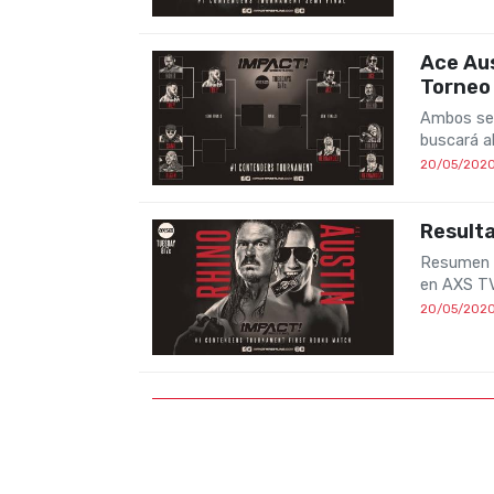
Ace Aus
Torneo
Ambos se c
buscará a
20/05/202
Result
Resumen d
en AXS TV
20/05/202