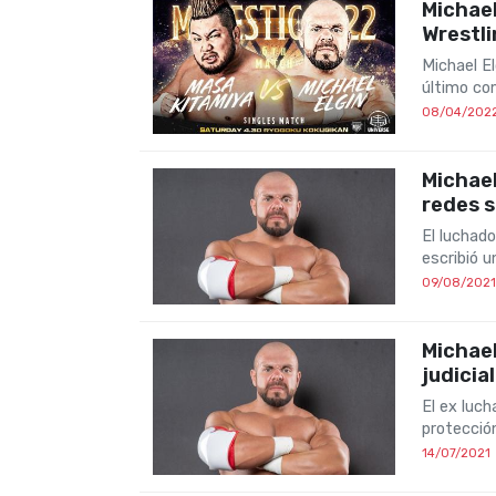
Michael
Wrestl
Michael El
último c
08/04/202
Michael
redes s
El luchad
escribió u
09/08/2021
Michael
judicial
El ex luc
protecció
14/07/2021