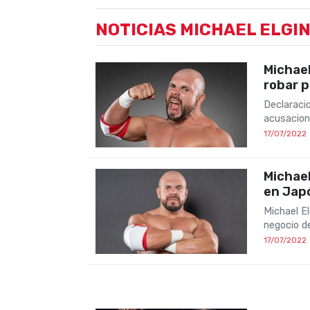
NOTICIAS MICHAEL ELGI
Michael
robar 
Declaracio
acusacion
17/07/2022
Michael
en Jap
Michael El
negocio d
17/07/2022