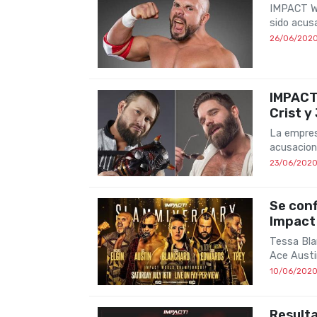
IMPACT Wr
sido acus
26/06/202
IMPACT 
Crist y
La empres
acusacion
23/06/202
Se conf
Impact
Tessa Bla
Ace Austi
10/06/202
Resulta