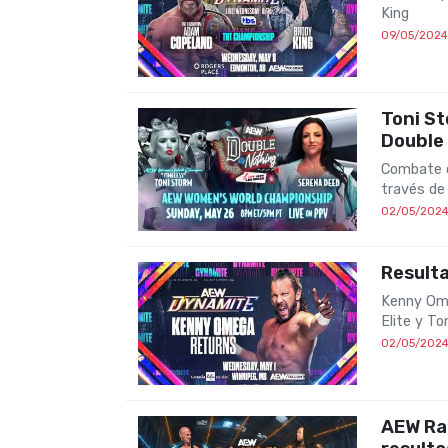
King
09/05/2024
Toni S
Double
Combate c
través de 
02/05/202
Result
Kenny Ome
Elite y T
02/05/202
AEW Ram