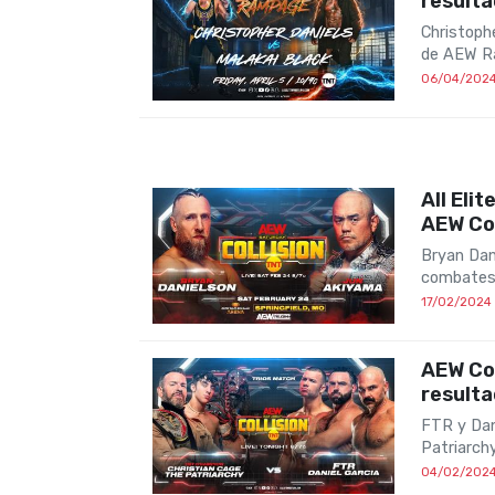
result
Christoph
de AEW Ra
06/04/202
All Eli
AEW Col
Bryan Dan
combates 
17/02/2024
AEW Col
result
FTR y Dani
Patriarch
04/02/202