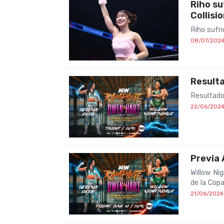
Riho su
Collisi
Riho sufri
08/07/202
Result
Resultado
22/06/202
Previa
Willow Nig
de la Cop
21/06/2024