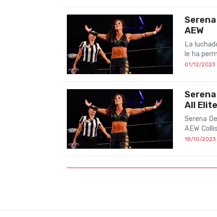
Serena 
AEW
La luchado
le ha perm
01/12/2023
Serena 
All Elit
Serena De
AEW Colli
18/10/2023