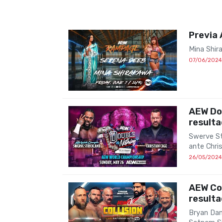
Previa
Mina Shir
07/06/2024
AEW Do
result
Swerve St
ante Chri
26/05/2024
AEW Col
result
Bryan Dan