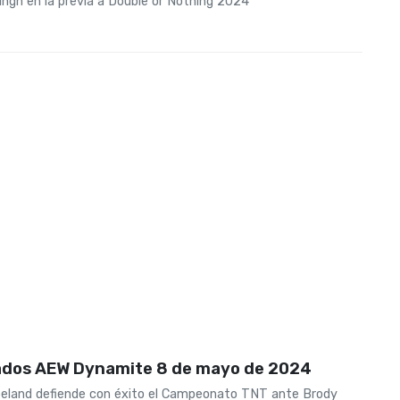
ngh en la previa a Double or Nothing 2024
ados AEW Dynamite 8 de mayo de 2024
land defiende con éxito el Campeonato TNT ante Brody