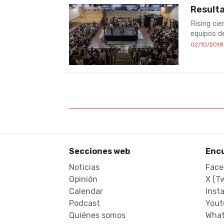
Resulta
Rising ci
equipos d
02/10/2018
Secciones web
Enc
Noticias
Face
Opinión
X (Tw
Calendar
Inst
Podcast
Yout
Quiénes somos
What