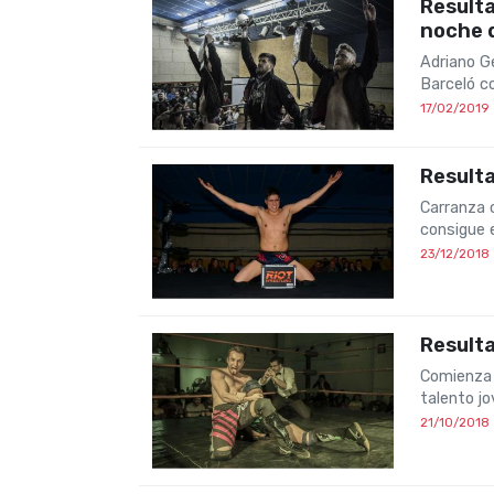
Resulta
noche 
Adriano G
Barceló c
17/02/2019
Result
Carranza 
consigue e
23/12/2018
Result
Comienza 
talento j
21/10/2018