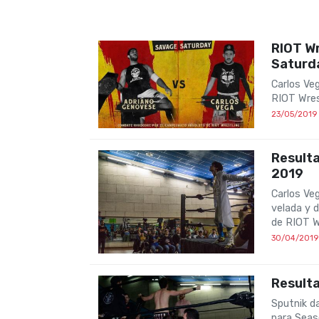
RIOT W
Saturda
Carlos Ve
RIOT Wres
23/05/2019
Resulta
2019
Carlos Veg
velada y d
de RIOT W
30/04/2019
Resulta
Sputnik da
para Seas