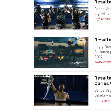
Resulta
Carlos Ve
4 y retuv
16/07/2019
Result
Ley y Ord
Carranza 
2019
24/06/2019
Resulta
Carlos
Carlos Ve
velada y 
27/05/2019