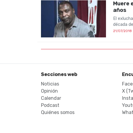
Muere e
años
El exlucha
década de
21/07/2018
Secciones web
Enc
Noticias
Face
Opinión
X (Tw
Calendar
Inst
Podcast
Yout
Quiénes somos
What