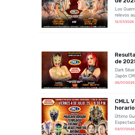
de 202
Los Guerr
relevos au
12/07/2025
Resulta
de 202
Dark Silu
Japón CM
05/07/2025
CMLL Vi
horario
Último Gu
Espectacu
03/07/2025