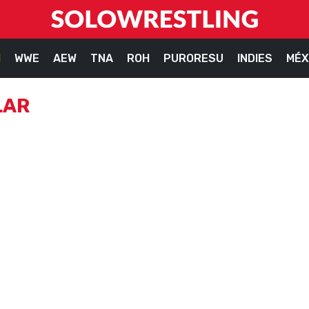
M
WWE
AEW
TNA
ROH
PURORESU
INDIES
MÉX
LAR