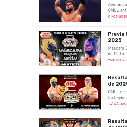
Averno po
CMLL ant
01/08/2025
Previa 
2025
Máscara D
de Plata
25/07/2025
Resulta
de 202
CMLL cele
La Leyend
19/07/2025
Resulta