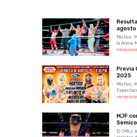
Result
agosto
Místico, M
la Arena 
09/08/202
Previa 
2025
Místico, M
Espectacu
08/08/202
MJF co
Semico
El CMLL V