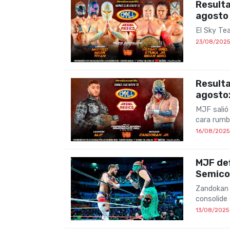
Result
agosto
El Sky Te
23/08/2025
Result
agosto:
MJF salió 
cara rumb
16/08/2025
MJF de
Semico
Zandokan 
consolide
13/08/2025