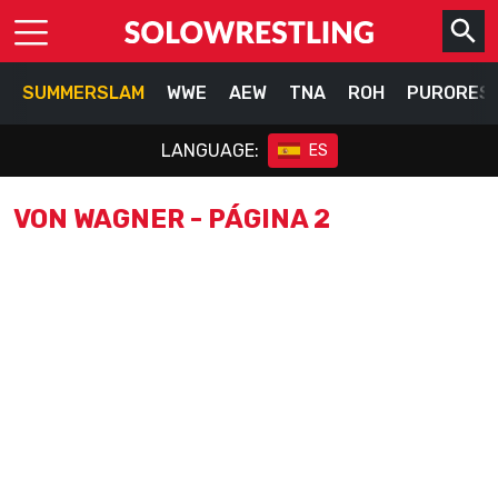
SUMMERSLAM
WWE
AEW
TNA
ROH
PURORES
LANGUAGE:
ES
VON WAGNER - PÁGINA 2