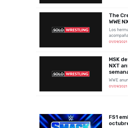
The Cr
WWE N
Los herma
acompañar
01/09/2021
MSK de
NXT an
seman
WWE anunc
01/09/2021
FS1 emi
octubr