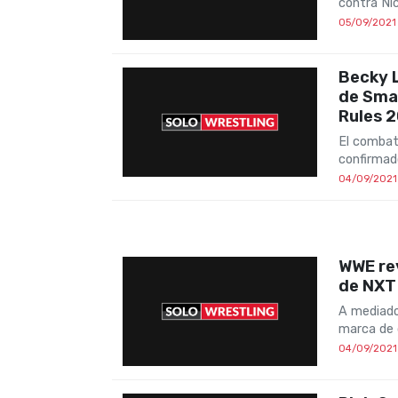
contra Ni
05/09/2021
Becky 
de Sma
Rules 
El combat
confirmad
04/09/2021
WWE rev
de NXT
A mediado
marca de 
04/09/2021