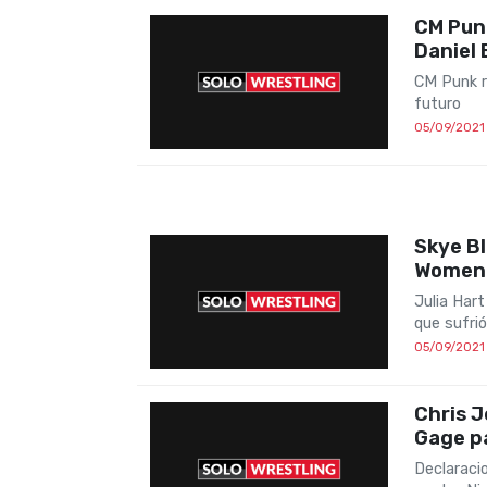
CM Punk
Daniel 
CM Punk r
futuro
05/09/2021
Skye Bl
Women´s
Julia Hart
que sufri
05/09/2021
Chris J
Gage p
Declaraci