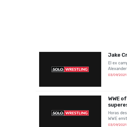
Jake Cr
El ex camp
Alexander
03/09/2021
WWE of
superes
Horas des
WWE emiti
03/09/2021