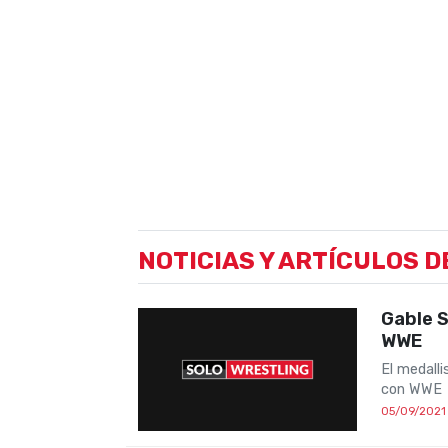
NOTICIAS Y ARTÍCULOS D
Gable S
WWE
El medalli
con WWE
05/09/2021