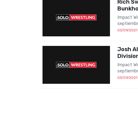
Rich Sw
Bunkho
Impact Wr
septiemb
03/09/2021
Josh A
Divisio
Impact Wr
septiembr
03/09/2021