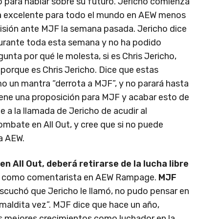
ro para hablar sobre su futuro. Jericho comienza
a excelente para todo el mundo en AEW menos
misión ante MJF la semana pasada. Jericho dice
durante toda esta semana y no ha podido
gunta por qué le molesta, si es Chris Jericho,
porque es Chris Jericho. Dice que estas
 un mantra “derrota a MJF”, y no parará hasta
iene una proposición para MJF y acabar esto de
 a la llamada de Jericho de acudir al
ombate en All Out, y cree que si no puede
a AEW.
en All Out, deberá retirarse de la lucha libre
ra como comentarista en AEW Rampage.
MJF
escuchó que Jericho le llamó, no pudo pensar en
maldita vez”. MJF dice que hace un año,
s mejores crecimientos como luchador en la