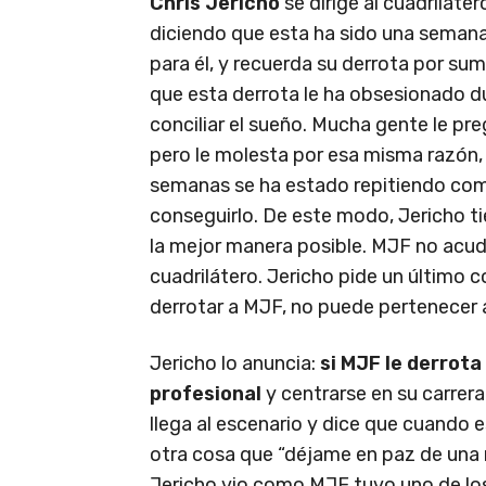
Chris Jericho
se dirige al cuadriláte
diciendo que esta ha sido una seman
para él, y recuerda su derrota por su
que esta derrota le ha obsesionado 
conciliar el sueño. Mucha gente le pre
pero le molesta por esa misma razón, 
semanas se ha estado repitiendo como
conseguirlo. De este modo, Jericho t
la mejor manera posible. MJF no acude
cuadrilátero. Jericho pide un último c
derrotar a MJF, no puede pertenecer 
Jericho lo anuncia:
si MJF le derrota 
profesional
y centrarse en su carre
llega al escenario y dice que cuando 
otra cosa que “déjame en paz de una 
Jericho vio como MJF tuvo uno de lo