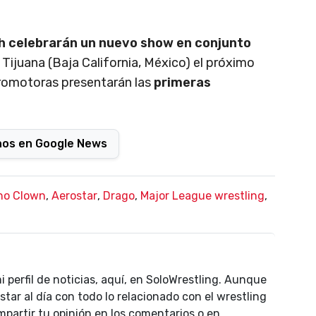
h celebrarán un nuevo show en conjunto
 Tijuana (Baja California, México) el próximo
romotoras presentarán las
primeras
nos en Google News
ho Clown
,
Aerostar
,
Drago
,
Major League wrestling
,
i perfil de noticias, aquí, en SoloWrestling. Aunque
star al día con todo lo relacionado con el wrestling
partir tu opinión en los comentarios o en