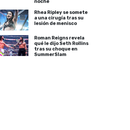
noche
Rhea Ripley se somete
a una cirugía tras su
lesión de menisco
Roman Reigns revela
qué le dijo Seth Rollins
tras su choque en
SummerSlam