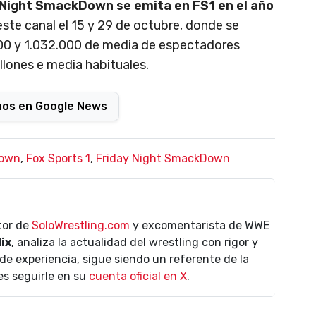
 Night SmackDown se emita en FS1 en el año
este canal el 15 y 29 de octubre, donde se
000 y 1.032.000 de media de espectadores
llones e media habituales.
nos en Google News
own
,
Fox Sports 1
,
Friday Night SmackDown
ctor de
SoloWrestling.com
y excomentarista de WWE
lix
, analiza la actualidad del wrestling con rigor y
de experiencia, sigue siendo un referente de la
es seguirle en su
cuenta oficial en X
.