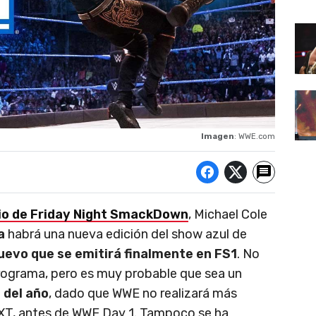
Imagen
: WWE.com
io de Friday Night SmackDown
, Michael Cole
na
habrá una nueva edición del show azul de
nuevo que se emitirá finalmente en FS1
. No
programa, pero es muy probable que sea un
 del año
, dado que WWE no realizará más
XT, antes de WWE Day 1. Tampoco se ha