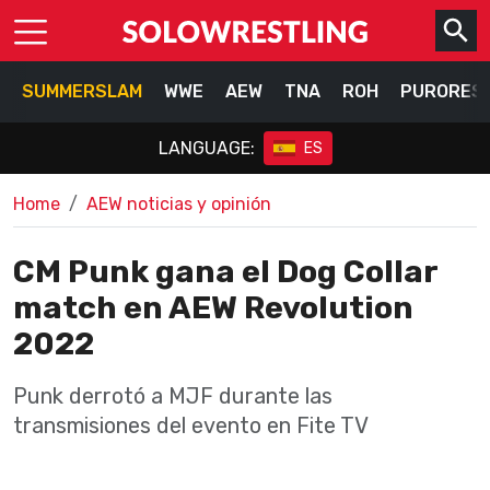
SUMMERSLAM
WWE
AEW
TNA
ROH
PURORES
LANGUAGE:
ES
Home
AEW noticias y opinión
CM Punk gana el Dog Collar
match en AEW Revolution
2022
Punk derrotó a MJF durante las
transmisiones del evento en Fite TV