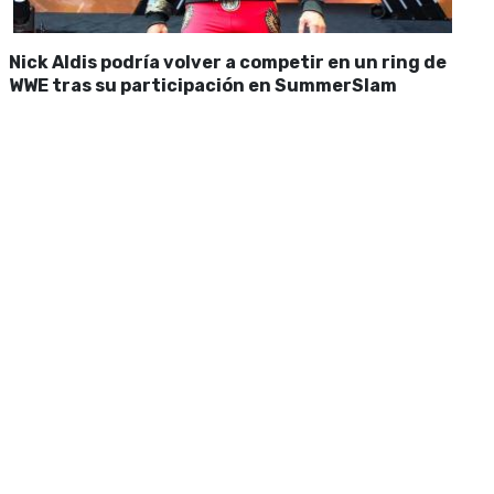
Nick Aldis podría volver a competir en un ring de
WWE tras su participación en SummerSlam