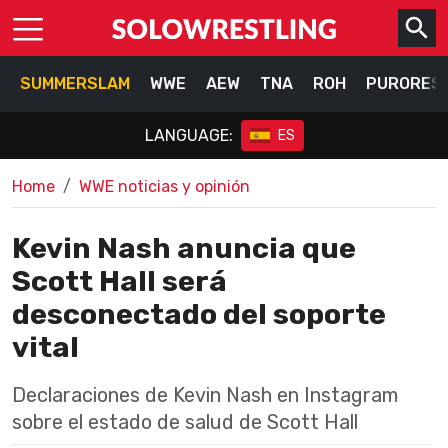
SUMMERSLAM
WWE
AEW
TNA
ROH
PURORES
LANGUAGE:
ES
Home
WWE noticias y opinión
Kevin Nash anuncia que
Scott Hall será
desconectado del soporte
vital
Declaraciones de Kevin Nash en Instagram
sobre el estado de salud de Scott Hall