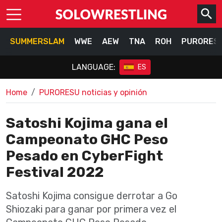
SUMMERSLAM
WWE
AEW
TNA
ROH
PURORES
LANGUAGE:
ES
Home
PURORESU noticias y opinión
Satoshi Kojima gana el
Campeonato GHC Peso
Pesado en CyberFight
Festival 2022
Satoshi Kojima consigue derrotar a Go
Shiozaki para ganar por primera vez el