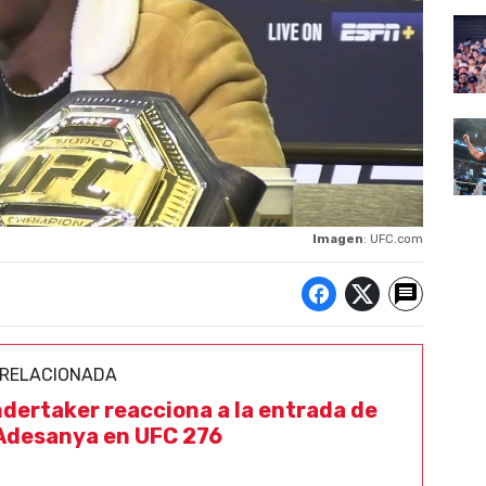
Imagen
: UFC.com
 RELACIONADA
dertaker reacciona a la entrada de
 Adesanya en UFC 276