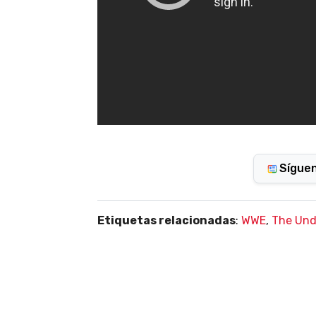
Sígue
Etiquetas relacionadas
:
WWE
,
The Und