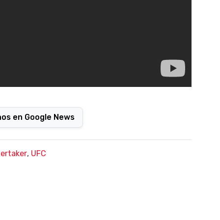
nos en Google News
ertaker
,
UFC