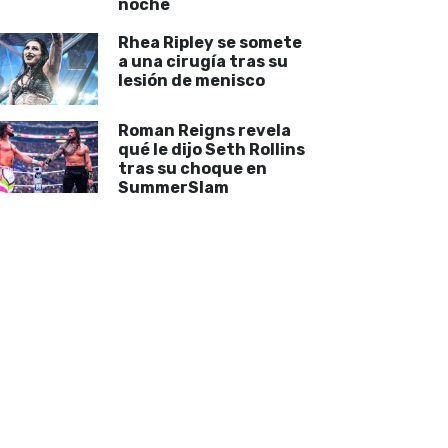
noche
Rhea Ripley se somete
a una cirugía tras su
lesión de menisco
Roman Reigns revela
qué le dijo Seth Rollins
tras su choque en
SummerSlam