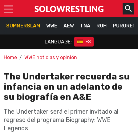
SUMMERSLAM
WWE
AEW
TNA
ROH
PURORES
LANGUAGE:
ES
Home
WWE noticias y opinión
The Undertaker recuerda su
infancia en un adelanto de
su biografía en A&E
The Undertaker será el primer invitado al
regreso del programa Biography: WWE
Legends