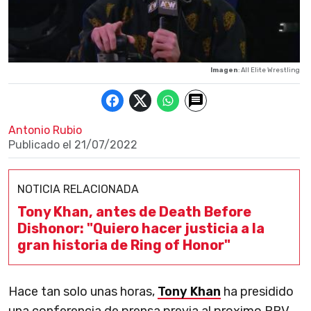
Imagen
: All Elite Wrestling
Antonio Rubio
Publicado el
21/07/2022
NOTICIA RELACIONADA
Tony Khan, antes de Death Before
Dishonor: "Quiero hacer justicia a la
gran historia de Ring of Honor"
Hace tan solo unas horas,
Tony Khan
ha presidido