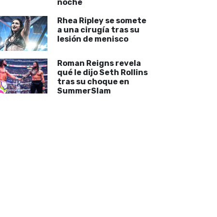
noche
Rhea Ripley se somete
a una cirugía tras su
lesión de menisco
Roman Reigns revela
qué le dijo Seth Rollins
tras su choque en
SummerSlam