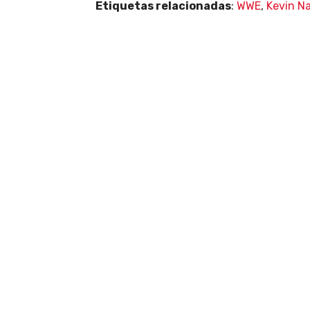
Etiquetas relacionadas
:
WWE
,
Kevin N