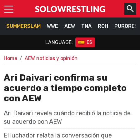
SUMMERSLAM
WWE
AEW
TNA
ROH
PURORES
LANGUAGE:
ES
Home
AEW noticias y opinión
Ari Daivari confirma su
acuerdo a tiempo completo
con AEW
Ari Daivari revela cuándo recibió la noticia de
su acuerdo con AEW
El luchador relata la conversación que