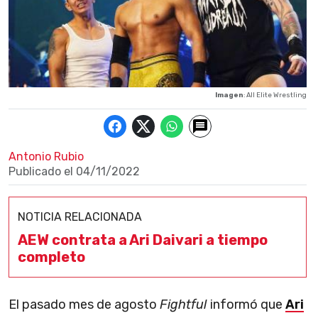
Imagen
: All Elite Wrestling
Antonio Rubio
Publicado el
04/11/2022
NOTICIA RELACIONADA
AEW contrata a Ari Daivari a tiempo
completo
El pasado mes de agosto
Fightful
informó que
Ari