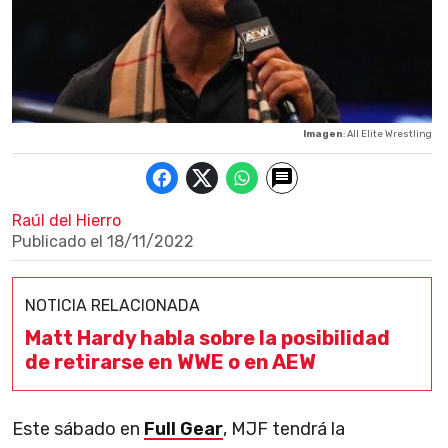
Imagen
: All Elite Wrestling
Raúl del Hierro
Publicado el
18/11/2022
NOTICIA RELACIONADA
Matt Hardy habla sobre la posibilidad
de retirarse en WWE o en AEW
Este sábado en
Full Gear
, MJF tendrá la