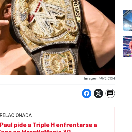
Imagen
: WWE.COM
 RELACIONADA
Paul pide a Triple H enfrentarse a
ena en WrestleMania 39