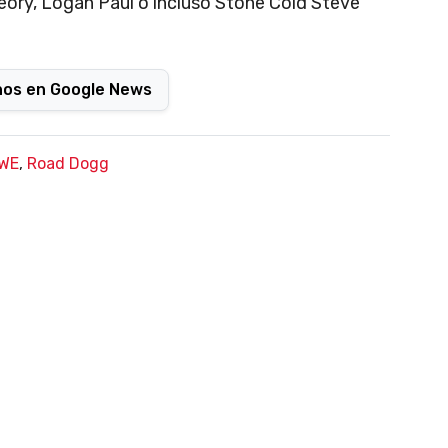
eory, Logan Paul o incluso Stone Cold Steve
nos en Google News
WE
,
Road Dogg