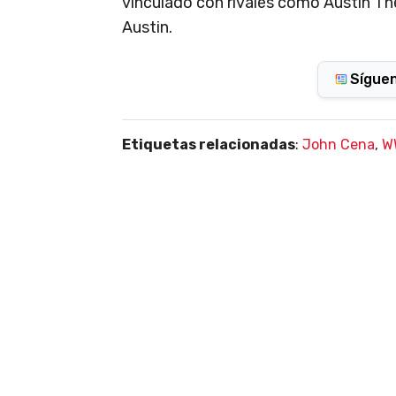
vinculado con rivales como Austin Th
Austin.
Sígue
Etiquetas relacionadas
:
John Cena
,
W