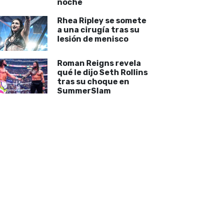
noche
Rhea Ripley se somete
a una cirugía tras su
lesión de menisco
Roman Reigns revela
qué le dijo Seth Rollins
tras su choque en
SummerSlam