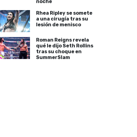
noche
Rhea Ripley se somete
a una cirugía tras su
lesión de menisco
Roman Reigns revela
qué le dijo Seth Rollins
tras su choque en
SummerSlam