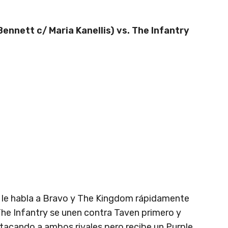
ennett c/ Maria Kanellis) vs. The Infantry
ía le habla a Bravo y The Kingdom rápidamente
he Infantry se unen contra Taven primero y
atacando a ambos rivales pero recibe un Purple