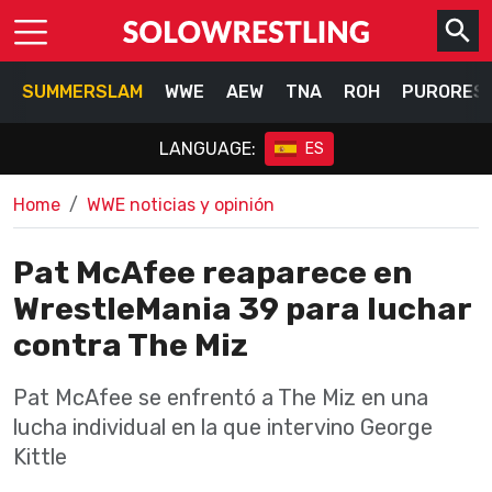
SUMMERSLAM
WWE
AEW
TNA
ROH
PURORES
LANGUAGE:
ES
Home
WWE noticias y opinión
Pat McAfee reaparece en
WrestleMania 39 para luchar
contra The Miz
Pat McAfee se enfrentó a The Miz en una
lucha individual en la que intervino George
Kittle