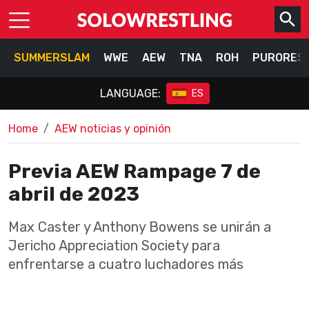
SUMMERSLAM
WWE
AEW
TNA
ROH
PURORES
LANGUAGE:
ES
Home
AEW noticias y opinión
Previa AEW Rampage 7 de
abril de 2023
Max Caster y Anthony Bowens se unirán a
Jericho Appreciation Society para
enfrentarse a cuatro luchadores más