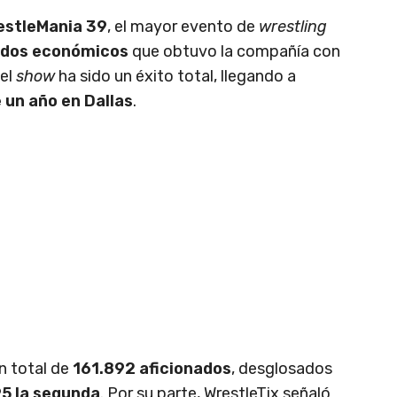
estleMania 39
, el mayor evento de
wrestling
ados económicos
que obtuvo la compañía con
del
show
ha sido un éxito total, llegando a
 un año en Dallas
.
n total de
161.892 aficionados
, desglosados
95 la segunda
. Por su parte, WrestleTix señaló