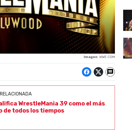
Imagen
: WWE.COM
 RELACIONADA
lifica WrestleMania 39 como el más
o de todos los tiempos