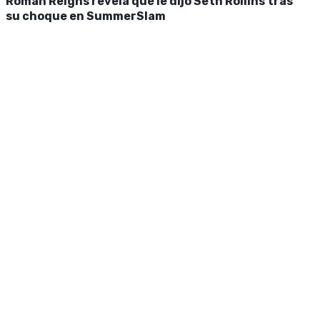
Roman Reigns revela qué le dijo Seth Rollins tras
su choque en SummerSlam