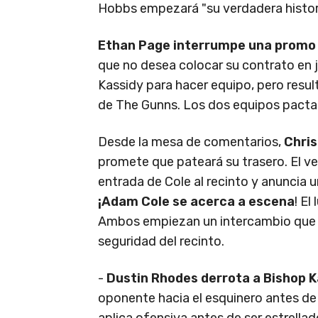
Hobbs empezará "su verdadera histori
Ethan Page interrumpe una promo d
que no desea colocar su contrato en j
Kassidy para hacer equipo, pero resu
de The Gunns. Los dos equipos pactan
Desde la mesa de comentarios,
Chris
promete que pateará su trasero. El 
entrada de Cole al recinto y anuncia
¡Adam Cole se acerca a escena
! El
Ambos empiezan un intercambio que 
seguridad del recinto.
-
Dustin Rhodes derrota a Bishop 
oponente hacia el esquinero antes de re
aplica ofensiva antes de ser estrella