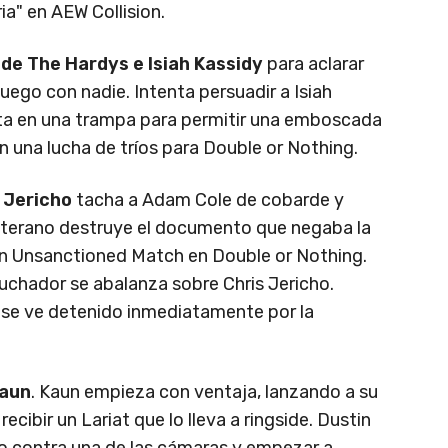
a" en AEW Collision.
e The Hardys e Isiah Kassidy
para aclarar
uego con nadie. Intenta persuadir a Isiah
lta en una trampa para permitir una emboscada
 una lucha de tríos para Double or Nothing.
 Jericho
tacha a Adam Cole de cobarde y
veterano destruye el documento que negaba la
 un Unsanctioned Match en Double or Nothing.
 luchador se abalanza sobre Chris Jericho.
se ve detenido inmediatamente por la
Kaun
. Kaun empieza con ventaja, lanzando a su
cibir un Lariat que lo lleva a ringside. Dustin
do contra una de las cámaras y empezar a