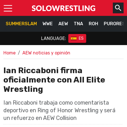
SUMMERSLAM
WWE
AEW
TNA
ROH
PURORES
LANGUAGE:
ES
Home
AEW noticias y opinión
Ian Riccaboni firma
oficialmente con All Elite
Wrestling
Ian Riccaboni trabaja como comentarista
deportivo en Ring of Honor Wrestling y será
un refuerzo en AEW Collision