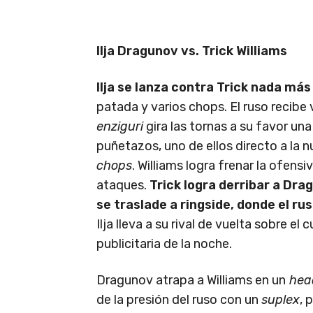
Ilja Dragunov vs. Trick Williams
Ilja se lanza contra Trick nada má
patada y varios chops. El ruso recib
enziguri
gira las tornas a su favor un
puñetazos, uno de ellos directo a la 
chops
. Williams logra frenar la ofens
ataques.
Trick logra derribar a Dr
se traslade a ringside, donde el ru
Ilja lleva a su rival de vuelta sobre el
publicitaria de la noche.
Dragunov atrapa a Williams en un
hea
de la presión del ruso con un
suplex
, 