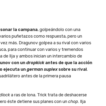
s sonar la campana
, golpeándolo con una
e varios puñetazos como respuesta, pero un
a vez más. Dragunov golpea a su rival con varios
nuca, para continuar con varios y tremendos
iva de Ilja y ambos inician un intercambio de
agunov con un
dropkick
antes de que la acción
so ejecuta un
german suplex
sobre su rival
.
 cuadrilátero antes de la primera pausa
dlock
a ras de lona. Trick trata de deshacerse
pero éste detiene sus planes con un
chop
. Ilja