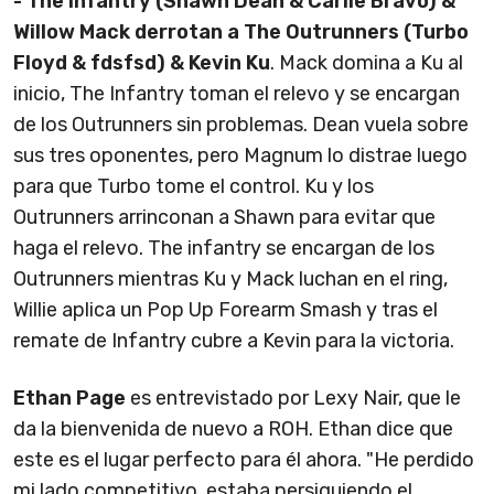
- The Infantry (Shawn Dean & Carlie Bravo) &
Willow Mack derrotan a The Outrunners (Turbo
Floyd & fdsfsd) & Kevin Ku
. Mack domina a Ku al
inicio, The Infantry toman el relevo y se encargan
de los Outrunners sin problemas. Dean vuela sobre
sus tres oponentes, pero Magnum lo distrae luego
para que Turbo tome el control. Ku y los
Outrunners arrinconan a Shawn para evitar que
haga el relevo. The infantry se encargan de los
Outrunners mientras Ku y Mack luchan en el ring,
Willie aplica un Pop Up Forearm Smash y tras el
remate de Infantry cubre a Kevin para la victoria.
Ethan Page
es entrevistado por Lexy Nair, que le
da la bienvenida de nuevo a ROH. Ethan dice que
este es el lugar perfecto para él ahora. "He perdido
mi lado competitivo, estaba persiguiendo el