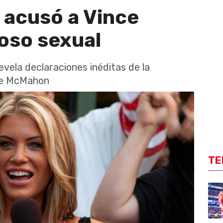
 acusó a Vince
oso sexual
vela declaraciones inéditas de la
nce McMahon
TE