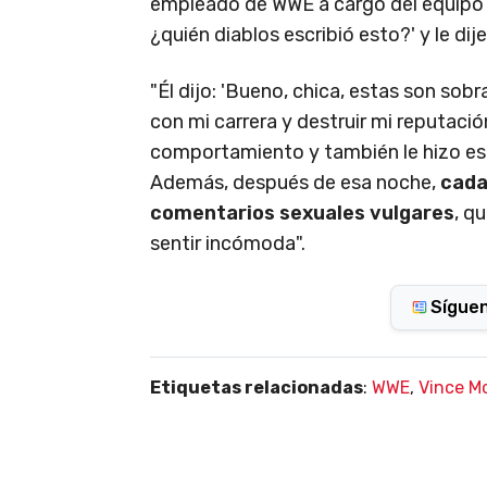
empleado de WWE a cargo del equipo cr
¿quién diablos escribió esto?' y le dije
"Él dijo: 'Bueno, chica, estas son sobr
con mi carrera y destruir mi reputación
comportamiento y también le hizo e
Además, después de esa noche,
cada
comentarios sexuales vulgares
, q
sentir incómoda".
Sígue
Etiquetas relacionadas
:
WWE
,
Vince M