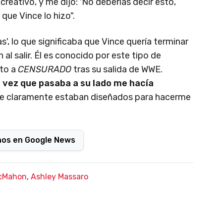
eativo, y me dijo: 'No deberías decir esto,
 que Vince lo hizo".
as', lo que significaba que Vince quería terminar
 al salir. Él es conocido por este tipo de
sto a
CENSURADO
tras su salida de WWE.
 vez que pasaba a su lado me hacía
ue claramente estaban diseñados para hacerme
nos en Google News
cMahon
,
Ashley Massaro