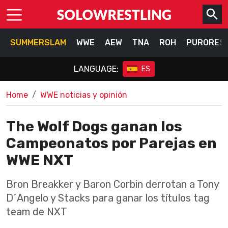
SUMMERSLAM
WWE
AEW
TNA
ROH
PURORES
LANGUAGE:
ES
Home
WWE noticias y opinión
The Wolf Dogs ganan los
Campeonatos por Parejas en
WWE NXT
Bron Breakker y Baron Corbin derrotan a Tony
D´Angelo y Stacks para ganar los títulos tag
team de NXT