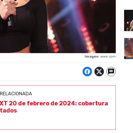
Imagen
: wwe.com
 RELACIONADA
T 20 de febrero de 2024: cobertura
ltados