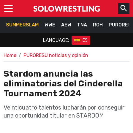
SUMMERSLAM
WWE
AEW
TNA
ROH
PURORES
LANGUAGE:
ES
Home
PURORESU noticias y opinión
Stardom anuncia las
eliminatorias del Cinderella
Tournament 2024
Veinticuatro talentos lucharán por conseguir
una oportunidad titular en STARDOM