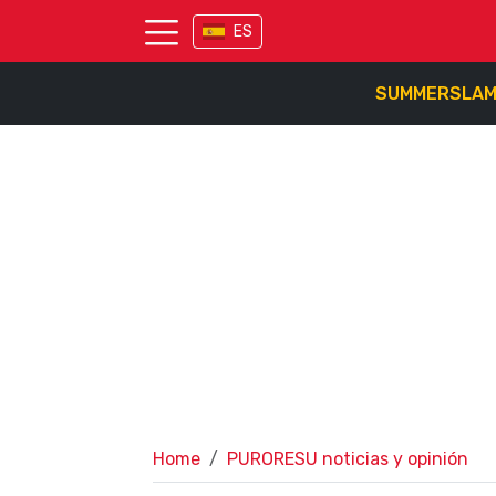
ES
SUMMERSLA
Home
PURORESU noticias y opinión