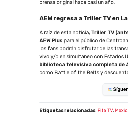
prensa original hace casi un año.
AEW regresa a Triller TV en L
A raíz de esta noticia,
Triller TV (an
AEW Plus
para el público de Centroam
los fans podrán disfrutar de las tran
vivo y/o en simultaneo con Estados 
biblioteca televisiva completa de A
como Battle of the Belts y descuento
Sígue
Etiquetas relacionadas
:
Fite TV
,
Mexic