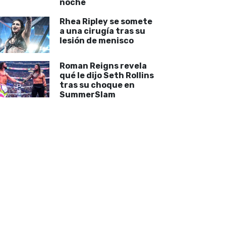
noche
Rhea Ripley se somete
a una cirugía tras su
lesión de menisco
Roman Reigns revela
qué le dijo Seth Rollins
tras su choque en
SummerSlam