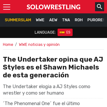
SUMMERSLAM
WWE
AEW
TNA
ROH
PURORES
LANGUAGE:
ES
Home
WWE noticias y opinión
The Undertaker opina que AJ
Styles es el Shawn Michaels
de esta generación
The Undertaker elogia a AJ Styles como
wrestler y como ser humano
´The Phenomenal One´ fue el último