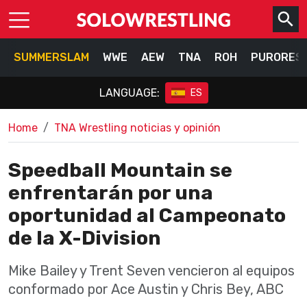
SUMMERSLAM
WWE
AEW
TNA
ROH
PURORES
LANGUAGE:
ES
Home
TNA Wrestling noticias y opinión
Speedball Mountain se
enfrentarán por una
oportunidad al Campeonato
de la X-Division
Mike Bailey y Trent Seven vencieron al equipos
conformado por Ace Austin y Chris Bey, ABC