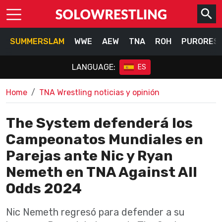
SUMMERSLAM
WWE
AEW
TNA
ROH
PURORES
LANGUAGE:
ES
Home
TNA Wrestling noticias y opinión
The System defenderá los
Campeonatos Mundiales en
Parejas ante Nic y Ryan
Nemeth en TNA Against All
Odds 2024
Nic Nemeth regresó para defender a su